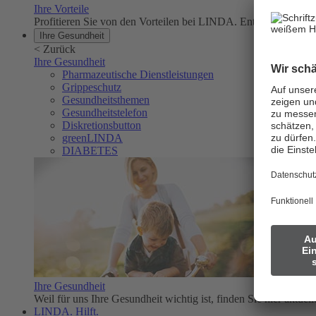
Ihre Vorteile
Profitieren Sie von den Vorteilen bei LINDA. Entdecken Sie
Ihre Gesundheit
<
Zurück
Ihre Gesundheit
Pharmazeutische Dienstleistungen
Grippeschutz
Gesundheitsthemen
Gesundheitstelefon
Diskretionsbutton
greenLINDA
DIABETES
Ihre Gesundheit
Weil für uns Ihre Gesundheit wichtig ist, finden Sie hier aktue
LINDA. Hilft.