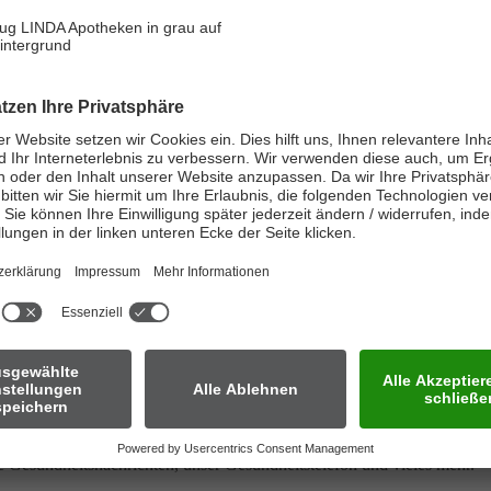
 jetzt die LINDA Aktionswelt, die Coupons & Gutscheine sowie die L
lle Gesundheitsnachrichten, unser Gesundheitstelefon und vieles mehr.