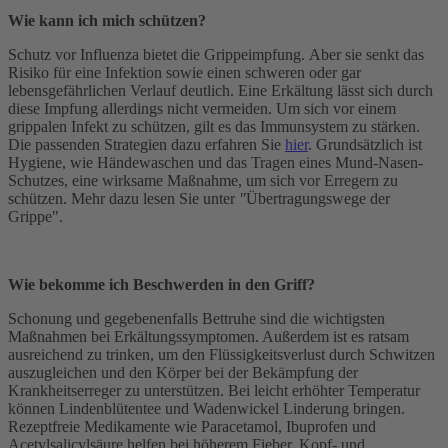
Wie kann ich mich schützen?
Schutz vor Influenza bietet die Grippeimpfung. Aber sie senkt das
Risiko für eine Infektion sowie einen schweren oder gar
lebensgefährlichen Verlauf deutlich. Eine Erkältung lässt sich durch
diese Impfung allerdings nicht vermeiden. Um sich vor einem
grippalen Infekt zu schützen, gilt es das Immunsystem zu stärken.
Die passenden Strategien dazu erfahren Sie
hier
. Grundsätzlich ist
Hygiene, wie Händewaschen und das Tragen eines Mund-Nasen-
Schutzes, eine wirksame Maßnahme, um sich vor Erregern zu
schützen. Mehr dazu lesen Sie unter
"
Übertragungswege der
Grippe".
Wie bekomme ich Beschwerden in den Griff?
Schonung und gegebenenfalls Bettruhe sind die wichtigsten
Maßnahmen bei Erkältungssymptomen. Außerdem ist es ratsam
ausreichend zu trinken, um den Flüssigkeitsverlust durch Schwitzen
auszugleichen und den Körper bei der Bekämpfung der
Krankheitserreger zu unterstützen. Bei leicht erhöhter Temperatur
können Lindenblütentee und Wadenwickel Linderung bringen.
Rezeptfreie Medikamente wie Paracetamol, Ibuprofen und
Acetylsalicylsäure helfen bei höherem Fieber, Kopf- und