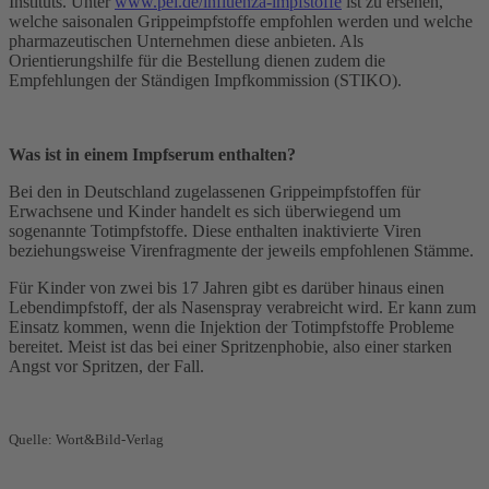
Instituts. Unter
www.pei.de/influenza-impfstoffe
ist zu ersehen,
welche saisonalen Grippeimpfstoffe empfohlen werden und welche
pharmazeutischen Unternehmen diese anbieten. Als
Orientierungshilfe für die Bestellung dienen zudem die
Empfehlungen der Ständigen Impfkommission (STIKO).
Was ist in einem Impfserum enthalten?
Bei den in Deutschland zugelassenen Grippeimpfstoffen für
Erwachsene und Kinder handelt es sich überwiegend um
sogenannte Totimpfstoffe. Diese enthalten inaktivierte Viren
beziehungsweise Virenfragmente der jeweils empfohlenen Stämme.
Für Kinder von zwei bis 17 Jahren gibt es darüber hinaus einen
Lebendimpfstoff, der als Nasenspray verabreicht wird. Er kann zum
Einsatz kommen, wenn die Injektion der Totimpfstoffe Probleme
bereitet. Meist ist das bei einer Spritzenphobie, also einer starken
Angst vor Spritzen, der Fall.
Quelle: Wort&Bild-Verlag