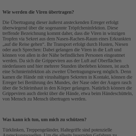
Wie werden die Viren übertragen?
Die Übertragung dieser äußerst ansteckenden Erreger erfolgt
überwiegend über die sogenannte Tröpfcheninfektion. Diese
treffende Bezeichnung kommt daher, dass die Viren in winzigen
Tropfen via Sekret aus dem Nasen-Rachen-Raum eines Erkrankten
„auf die Reise gehen“. Ihr Transport erfolgt durch Husten, Niesen
oder auch Sprechen: Dabei gelangen die Viren in die Luft und
können von allen in der Nähe befindlichen Personen eingeatmet
werden. Da sich die Grippeviren aus der Luft auf Oberflächen
niederlassen und hier mehrere Stunden überleben können, ist auch
eine Schmierinfektion als zweiter Übertragungsweg möglich. Denn
kamen die Hände mit virushaltigen Sekreten in Kontakt, können die
Erreger bei Berührung des Mundes, der Nase oder der Augen rasch
über die Schleimhaut in den Körper gelangen. Natürlich können die
Grippeviren auch direkt über die Hände, etwa beim Händeschütteln,
von Mensch zu Mensch übertragen werden.
Was kann ich tun, um mich zu schützen?
Türklinken, Treppengeländer, Haltegriffe sind potenzielle
Ansteckungsquellen. Um die allseits lauernden Gefahren zu