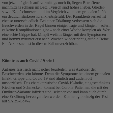
von jetzt auf gleich auf: vormittags noch fit, liegen Betroffene
nachmittags schlapp im Bett. Typisch sind hohes Fieber, Glieder-
sowie Kopfschmerzen und im Vergleich zu einem grippalen Infekt
ein deutlich stärkeres Krankheitsgefühl. Der Krankheitsverlauf ist
ebenso unterschiedlich. Bei einer Erkältung verbessern sich die
Beschwerden in der Regel binnen einiger Tage und klingen – sofern
es keine Komplikationen gibt – nach einer Woche komplett ab. Wer
eine echte Grippe hat, kämpft weitaus länger mit den Symptomen
und kommt mitunter erst nach Wochen wieder richtig auf die Beine.
Ein Arztbesuch ist in diesem Fall unverzichtbar.
Könnte es auch Covid-19 sein?
Anfangs lässt sich nicht sicher beurteilen, was Auslöser der
Beschwerden sein könnte. Denn die Symptome bei einem grippalen
Infekt, Grippe und Covid-19 sind ähnlich und zudem oft
unspezifisch. Das charakteristische Covid-19-Indiz, eingeschränktes
Riechen und Schmecken, kommt bei Corona-Patienten, die mit der
Omikron-Variante infiziert sind, seltener vor und kann auch durch
eine Erkältung hervorgerufen werden. Klarheit gibt einzig der Test
auf SARS-CoV-2.