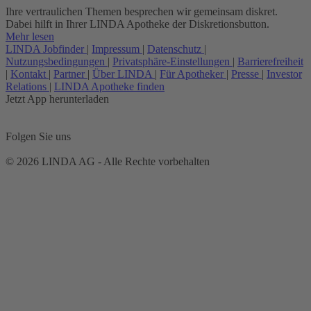
Ihre vertraulichen Themen besprechen wir gemeinsam diskret.
Dabei hilft in Ihrer LINDA Apotheke der Diskretionsbutton.
Mehr lesen
LINDA Jobfinder
|
Impressum
|
Datenschutz
|
Nutzungsbedingungen
|
Privatsphäre-Einstellungen
|
Barrierefreiheit
|
Kontakt
|
Partner
|
Über LINDA
|
Für Apotheker
|
Presse
|
Investor
Relations
|
LINDA Apotheke finden
Jetzt App herunterladen
Folgen Sie uns
© 2026 LINDA AG - Alle Rechte vorbehalten