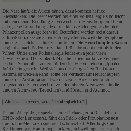
Die Nase läuft, die Augen tränen, dazu kommen heftige
Niesattacken: Die Beschwerden bei einer Pollenallergie sind leicht
mit denen einer Erkältung zu verwechseln. Heuschnupfen ist eine
allergische Erkrankung, die durch kleinste Mengen bestimmter
Pflanzenpollen ausgelöst wird. Betroffene werden meist darauf
aufmerksam, dass sie an einer Allergie leiden, weil die Symptome
immer zur gleichen Jahreszeit auftreten. Die
Heuschnupfen-Saison
beginnt je nach Pollen im zeitigen Frühjahr und dauert bis in den
Winter. Unter einer Pollenallergie leidet etwa jeder vierte
Erwachsene in Deutschland. Manche haben nur kurze Zeit einen
leichten Schnupfen, andere fühlen sich wie von einem grippalen
Infekt heimgesucht. Weil sich aus der allergischen Reaktion ein
Asthma entwickeln kann, sollte bei Verdacht auf Heuschnupfen
immer ein Arzt aufgesucht werden. Erste Anzeichen für den
sogenannten Etagenwechsel von den oberen Atemwegen in die
unteren Atemwege (Bronchien) sind Husten und Atemnot.
Wie finde ich heraus, worauf ich allergisch bin?
Ein auf Allergologie spezialisierter Facharzt, zum Beispiel ein
HNO- oder Lungenarzt, führt den Prick- oder Provokationstest
durch. Die Methoden sind nicht schmerzhaft. Allerdings sind
Reaktionen wie Hautrötung, Juckreiz, Schwellungen oder auch