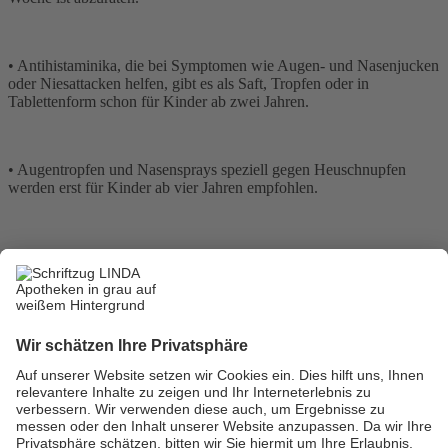
• Antihistaminika, die bei Symptomen wie Augen- und Nasenjucken
oder Niesattacken helfen, gibt es als Saft, Tropfen oder in
Tablettenform schon für Kinder ab zwei Jahren.
• Augentropfen und Nasensprays speziell gegen Heuschnupfen
werden erst für Kinder ab vier Jahren empfohlen.
• Homöopathische Mittel haben den Vorteil, dass sie gut verträglich
und frei von Nebenwirkungen sind. Als Schlüssel zum Erfolg der
Behandlung gilt eine
genaue Einordnung der Beschwerden:
Handelt es sich um einen Fließschnupfen oder eher um zähen
Schleim? Werden die Symptome bei Wärme oder eher bei Kälte
besser? Wer sich schwertut bei dieser Unterscheidung, kann auf ein
Komplexpräparat
zurückgreifen.