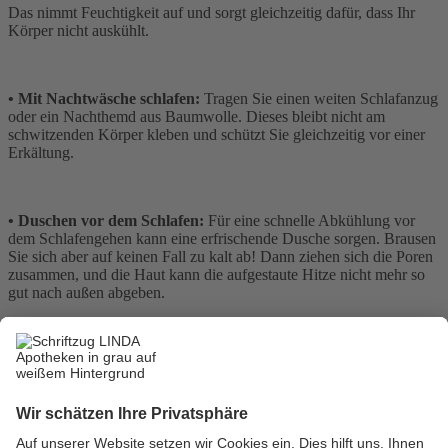
Das nimmt Feuchtigkeit auf und sorgt gleichzeitig dafür, dass Ihr
Körper nicht auskühlt.
• Mit Nachtwäsche schlafen:
Tragen Sie einen weiten Schlafanzug
oder ein Nachthemd aus Baumwolle. Dieses bleibt nicht am
schwitzenden Körper kleben und schützt Sie gleichzeitig vor einer
Erkältung.
• Duschen vor dem Schlafen:
Für eine schnelle Abkühlung vor
dem Schlafengehen kann eine erfrischende Dusche sorgen. Brausen
Sie sich aber auf keinen Fall zu kalt ab! Dann ziehen sich die Poren
zusammen, und die Haut kann die aufgestaute Hitze nicht mehr so
gut nach außen abgeben.
• Lieber keine Klimaanlage:
Auch auf die Klimaanlage sollten Sie
während der Nacht besser verzichten. Die kalte Luft kann zu
Nackenverspannungen, Erkältungen oder Augenentzündungen
führen. Bei extremer Hitze lässt sich ein Raum gut mit einem nassen
Laken vor dem Fenster kühlen.