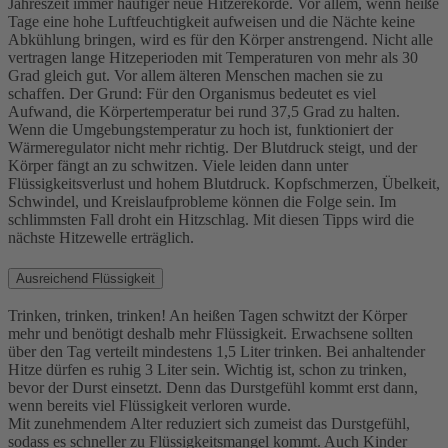
Jahreszeit immer häufiger neue Hitzerekorde. Vor allem, wenn heiße
Tage eine hohe Luftfeuchtigkeit aufweisen und die Nächte keine
Abkühlung bringen, wird es für den Körper anstrengend. Nicht alle
vertragen lange Hitzeperioden mit Temperaturen von mehr als 30
Grad gleich gut. Vor allem älteren Menschen machen sie zu
schaffen. Der Grund: Für den Organismus bedeutet es viel
Aufwand, die Körpertemperatur bei rund 37,5 Grad zu halten.
Wenn die Umgebungstemperatur zu hoch ist, funktioniert der
Wärmeregulator nicht mehr richtig. Der Blutdruck steigt, und der
Körper fängt an zu schwitzen. Viele leiden dann unter
Flüssigkeitsverlust und hohem Blutdruck. Kopfschmerzen, Übelkeit,
Schwindel, und Kreislaufprobleme können die Folge sein. Im
schlimmsten Fall droht ein Hitzschlag. Mit diesen Tipps wird die
nächste Hitzewelle erträglich.
Ausreichend Flüssigkeit
Trinken, trinken, trinken! An heißen Tagen schwitzt der Körper
mehr und benötigt deshalb mehr Flüssigkeit. Erwachsene sollten
über den Tag verteilt mindestens 1,5 Liter trinken. Bei anhaltender
Hitze dürfen es ruhig 3 Liter sein. Wichtig ist, schon zu trinken,
bevor der Durst einsetzt. Denn das Durstgefühl kommt erst dann,
wenn bereits viel Flüssigkeit verloren wurde.
Mit zunehmendem Alter reduziert sich zumeist das Durstgefühl,
sodass es schneller zu Flüssigkeitsmangel kommt. Auch Kinder