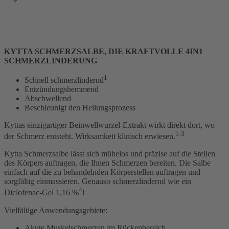
KYTTA SCHMERZSALBE, DIE KRAFTVOLLE 4IN1
SCHMERZLINDERUNG
1
Schnell schmerzlindernd
Entzündungshemmend
Abschwellend
Beschleunigt den Heilungsprozess
Kyttas einzigartiger Beinwellwurzel-Extrakt wirkt direkt dort, wo
1-3
der Schmerz entsteht. Wirksamkeit klinisch erwiesen.
Kytta Schmerzsalbe lässt sich mühelos und präzise auf die Stellen
des Körpers auftragen, die Ihnen Schmerzen bereiten. Die Salbe
einfach auf die zu behandelnden Körperstellen auftragen und
sorgfältig einmassieren. Genauso schmerzlindernd wie ein
4
Diclofenac-Gel 1,16 %
!
Vielfältige Anwendungsgebiete:
Akute Muskelschmerzen im Rückenbereich