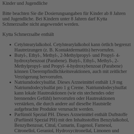
Kinder und Jugendliche
Bitte beachten Sie die Dosierungsangaben für Kinder ab 8 Jahren
und Jugendliche. Bei Kindern unter 8 Jahren darf Kytta
Schmerzsalbe nicht angewendet werden.
Kytta Schmerzsalbe enthält
Cetylstearylalkohol. Cetylstearylalkohol kann örtlich begrenzt
Hautreizungen (z. B. Kontaktdermatitis) hervorrufen.
Butyl-, Ethyl-, Methyl-, 2-Methylpropyl- und Propyl- 4-
hydroxybenzoat (Parabene). Butyl-, Ethyl-, Methyl-, 2-
Methylpropyl- und Propyl- 4-hydroxybenzoat (Parabene)
können Überempfindlichkeitsreaktionen, auch mit zeitlicher
Verzögerung hervorrufen.
Natriumdodecylsulfat. Dieses Arzneimittel enthält 1,9 mg
Natriumdodecylsulfat pro 1 g Creme. Natriumdodecylsulfat
kann lokale Hautreaktionen (wie ein stechendes oder
brennendes Gefühl) hervorrufen oder Hautreaktionen
verstärken, die durch andere auf dieselbe Hautstelle
aufgebrachte Produkte verursacht werden.
Parfümöl Spezial PH. Dieses Arzneimittel enthält Duftstoffe
(Parfümöl Spezial PH) mit den Inhaltsstoffen Benzylalkohol,
Benzylbenzoat, Citral, Cumarin, Eugenol, Farnesol,
Citronellol, Geraniol, Hydroxycitronellal, Limonen und