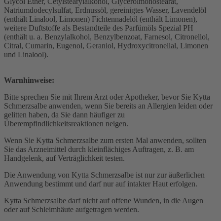
Glycol Ether, Cetylstearylalkohol, Glycerolmonostearat,
Natriumdodecylsulfat, Erdnussöl, gereinigtes Wasser, Lavendelöl
(enthält Linalool, Limonen) Fichtennadelöl (enthält Limonen),
weitere Duftstoffe als Bestandteile des Parfümöls Spezial PH
(enthält u. a. Benzylalkohol, Benzylbenzoat, Farnesol, Citronellol,
Citral, Cumarin, Eugenol, Geraniol, Hydroxycitronellal, Limonen
und Linalool).
Warnhinweise:
Bitte sprechen Sie mit Ihrem Arzt oder Apotheker, bevor Sie Kytta
Schmerzsalbe anwenden, wenn Sie bereits an Allergien leiden oder
gelitten haben, da Sie dann häufiger zu
Überempfindlichkeitsreaktionen neigen.
Wenn Sie Kytta Schmerzsalbe zum ersten Mal anwenden, sollten
Sie das Arzneimittel durch kleinflächiges Auftragen, z. B. am
Handgelenk, auf Verträglichkeit testen.
Die Anwendung von Kytta Schmerzsalbe ist nur zur äußerlichen
Anwendung bestimmt und darf nur auf intakter Haut erfolgen.
Kytta Schmerzsalbe darf nicht auf offene Wunden, in die Augen
oder auf Schleimhäute aufgetragen werden.