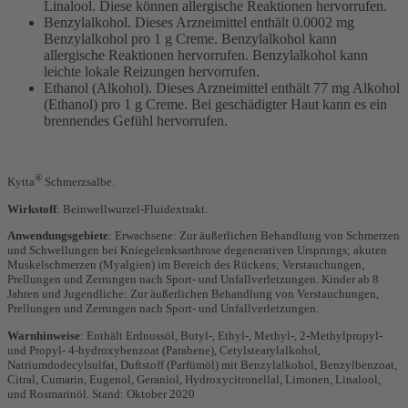
Linalool. Diese können allergische Reaktionen hervorrufen.
Benzylalkohol. Dieses Arzneimittel enthält 0.0002 mg
Benzylalkohol pro 1 g Creme. Benzylalkohol kann
allergische Reaktionen hervorrufen. Benzylalkohol kann
leichte lokale Reizungen hervorrufen.
Ethanol (Alkohol). Dieses Arzneimittel enthält 77 mg Alkohol
(Ethanol) pro 1 g Creme. Bei geschädigter Haut kann es ein
brennendes Gefühl hervorrufen.
®
Kytta
Schmerzsalbe.
Wirkstoff
: Beinwellwurzel-Fluidextrakt.
Anwendungsgebiete
: Erwachsene: Zur äußerlichen Behandlung von Schmerzen
und Schwellungen bei Kniegelenksarthrose degenerativen Ursprungs; akuten
Muskelschmerzen (Myalgien) im Bereich des Rückens; Verstauchungen,
Prellungen und Zerrungen nach Sport- und Unfallverletzungen. Kinder ab 8
Jahren und Jugendliche: Zur äußerlichen Behandlung von Verstauchungen,
Prellungen und Zerrungen nach Sport- und Unfallverletzungen.
Warnhinweise
: Enthält Erdnussöl, Butyl-, Ethyl-, Methyl-, 2-Methylpropyl-
und Propyl- 4-hydroxybenzoat (Parabene), Cetylstearylalkohol,
Natriumdodecylsulfat, Duftstoff (Parfümöl) mit Benzylalkohol, Benzylbenzoat,
Citral, Cumarin, Eugenol, Geraniol, Hydroxycitronellal, Limonen, Linalool,
und Rosmarinöl. Stand: Oktober 2020