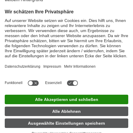
Hier herunterladen
LINDA Jobfinder
|
Impressum
|
Datenschutz
|
Nutzungsbedingungen
|
Privatsphäre-Einstellungen
|
Barrierefreiheit
|
Kontakt
|
Partner
|
Über LINDA
|
Für Apotheker
|
Presse
|
Investor
Relations
|
LINDA Apotheke finden
Jetzt App herunterladen
Folgen Sie uns