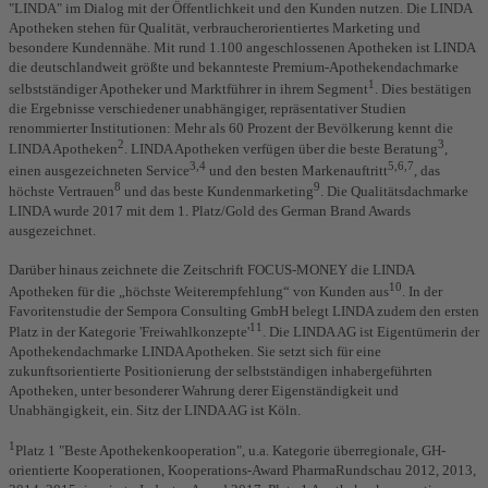
"LINDA" im Dialog mit der Öffentlichkeit und den Kunden nutzen. Die LINDA
Apotheken stehen für Qualität, verbraucherorientiertes Marketing und
besondere Kundennähe. Mit rund 1.100 angeschlossenen Apotheken ist LINDA
die deutschlandweit größte und bekannteste Premium-Apothekendachmarke
1
selbstständiger Apotheker und Marktführer in ihrem Segment
. Dies bestätigen
die Ergebnisse verschiedener unabhängiger, repräsentativer Studien
renommierter Institutionen: Mehr als 60 Prozent der Bevölkerung kennt die
2
3
LINDA Apotheken
. LINDA Apotheken verfügen über die beste Beratung
,
3,4
5,6,7
einen ausgezeichneten Service
und den besten Markenauftritt
, das
8
9
höchste Vertrauen
und das beste Kundenmarketing
. Die Qualitätsdachmarke
LINDA wurde 2017 mit dem 1. Platz/Gold des German Brand Awards
ausgezeichnet.
Darüber hinaus zeichnete die Zeitschrift FOCUS-MONEY die LINDA
10
Apotheken für die „höchste Weiterempfehlung“ von Kunden aus
. In der
Favoritenstudie der Sempora Consulting GmbH belegt LINDA zudem den ersten
11
Platz in der Kategorie 'Freiwahlkonzepte'
. Die LINDA AG ist Eigentümerin der
Apothekendachmarke LINDA Apotheken. Sie setzt sich für eine
zukunftsorientierte Positionierung der selbstständigen inhabergeführten
Apotheken, unter besonderer Wahrung derer Eigenständigkeit und
Unabhängigkeit, ein. Sitz der LINDA AG ist Köln.
1
Platz 1 "Beste Apothekenkooperation", u.a. Kategorie überregionale, GH-
orientierte Kooperationen, Kooperations-Award PharmaRundschau 2012, 2013,