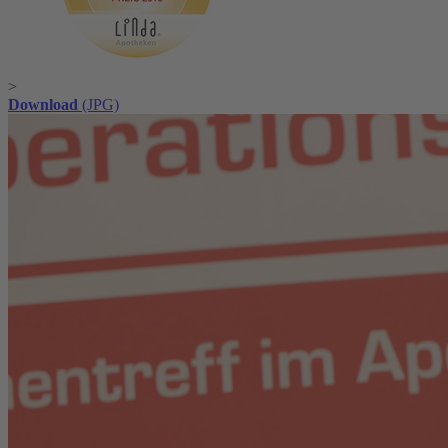
>
Download
(JPG)