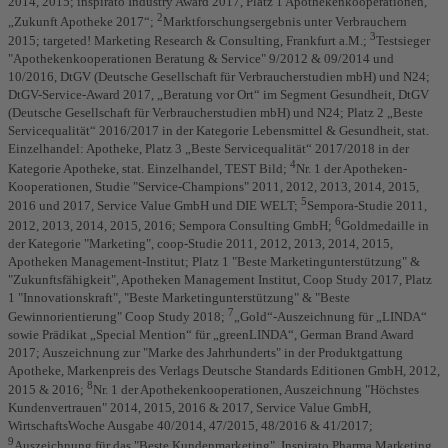
2014, 2015; inspirato Industry Award 2017, Platz 1 Apothekenkooperationen,
2
„Zukunft Apotheke 2017“;
Marktforschungsergebnis unter Verbrauchern
3
2015; targeted! Marketing Research & Consulting, Frankfurt a.M.;
Testsieger
"Apothekenkooperationen Beratung & Service" 9/2012 & 09/2014 und
10/2016, DtGV (Deutsche Gesellschaft für Verbraucherstudien mbH) und N24;
DtGV-Service-Award 2017, „Beratung vor Ort“ im Segment Gesundheit, DtGV
(Deutsche Gesellschaft für Verbraucherstudien mbH) und N24; Platz 2 „Beste
Servicequalität“ 2016/2017 in der Kategorie Lebensmittel & Gesundheit, stat.
Einzelhandel: Apotheke, Platz 3 „Beste Servicequalität“ 2017/2018 in der
4
Kategorie Apotheke, stat. Einzelhandel, TEST Bild;
Nr. 1 der Apotheken-
Kooperationen, Studie "Service-Champions" 2011, 2012, 2013, 2014, 2015,
5
2016 und 2017, Service Value GmbH und DIE WELT;
Sempora-Studie 2011,
6
2012, 2013, 2014, 2015, 2016; Sempora Consulting GmbH;
Goldmedaille in
der Kategorie "Marketing", coop-Studie 2011, 2012, 2013, 2014, 2015,
Apotheken Management-Institut; Platz 1 "Beste Marketingunterstützung" &
"Zukunftsfähigkeit", Apotheken Management Institut, Coop Study 2017, Platz
1 "Innovationskraft", "Beste Marketingunterstützung" & "Beste
7
Gewinnorientierung" Coop Study 2018;
„Gold“-Auszeichnung für „LINDA“
sowie Prädikat „Special Mention“ für „greenLINDA“, German Brand Award
2017; Auszeichnung zur "Marke des Jahrhunderts" in der Produktgattung
Apotheke, Markenpreis des Verlags Deutsche Standards Editionen GmbH, 2012,
8
2015 & 2016;
Nr. 1 der Apothekenkooperationen, Auszeichnung "Höchstes
Kundenvertrauen" 2014, 2015, 2016 & 2017, Service Value GmbH,
WirtschaftsWoche Ausgabe 40/2014, 47/2015, 48/2016 & 41/2017;
9
Auszeichnung für das "Beste Kundenmarketing", Inspirato Pharma Marketing