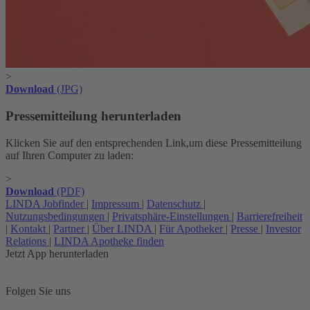
>
Download
(JPG)
Pressemitteilung herunterladen
Klicken Sie auf den entsprechenden Link,um diese Pressemitteilung
auf Ihren Computer zu laden:
>
Download
(PDF)
LINDA Jobfinder
|
Impressum
|
Datenschutz
|
Nutzungsbedingungen
|
Privatsphäre-Einstellungen
|
Barrierefreiheit
|
Kontakt
|
Partner
|
Über LINDA
|
Für Apotheker
|
Presse
|
Investor
Relations
|
LINDA Apotheke finden
Jetzt App herunterladen
Folgen Sie uns