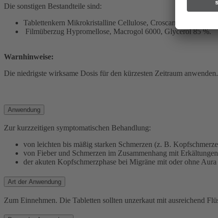
Die sonstigen Bestandteile sind:
Tablettenkern Mikrokristalline Cellulose, Croscarmellose-Natr
Filmüberzug Hypromellose, Macrogol 6000, Glycerol 85 %.
Warnhinweise:
Die niedrigste wirksame Dosis für den kürzesten Zeitraum anwenden.
Anwendung
Zur kurzzeitigen symptomatischen Behandlung:
von leichten bis mäßig starken Schmerzen (z. B. Kopfschmer
von Fieber und Schmerzen im Zusammenhang mit Erkältungen
der akuten Kopfschmerzphase bei Migräne mit oder ohne Aura
Art der Anwendung
Zum Einnehmen. Die Tabletten sollten unzerkaut mit ausreichend Fl