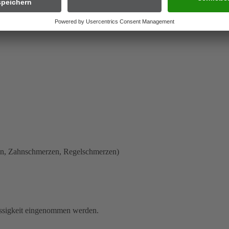
ium, Talkum, Hochdisperses Siliciumdioxid, Magnesiumstearat (Ph.Eur.)
zen, Zahnschmerzen, Regelschmerzen)
üssigkeit eingenommen werden.