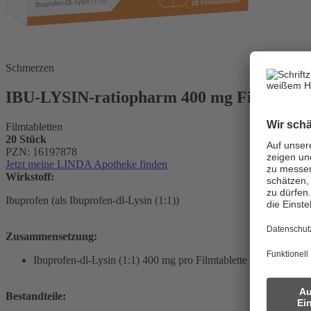
Schmerzen
IBU-LYSIN-ratiopharm 400 mg Filmtablet
Filmtabletten
20 Stück
PZN: 16197878
Jetzt meine LINDA Apotheke finden
Wirkstoff:
Ibuprofen (als Ibuprofen-dl-Lysin (1:1))
Zusammensetzung:
Ibuprofen-dl-Lysin (1:1) 400 mg pro Filmtablette
Bestandteile: