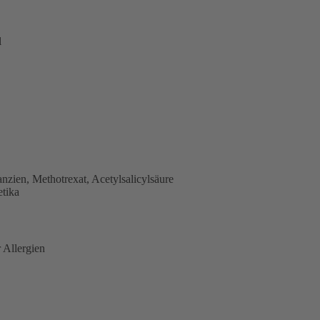
l
nzien, Methotrexat, Acetylsalicylsäure
tika
 Allergien