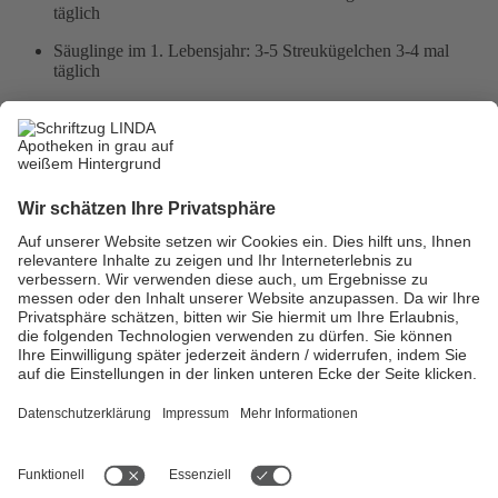
täglich
Säuglinge im 1. Lebensjahr: 3-5 Streukügelchen 3-4 mal
täglich
Nehmen Sie bitte keine doppelte Dosis, wenn Sie die vorherige
Einnahme vergessen haben.
Hersteller:
Weleda AG
Möhlerstr.3-5
73525 Schwäbisch Gmünd
E-Mail:
dialog[at]weleda.de
Website:
www.weleda.de
07171-919-0
letzte Aktualisierung am
16.09.2025 - 16:46 Uhr
LINDA Jobfinder
|
Impressum
|
Datenschutz
|