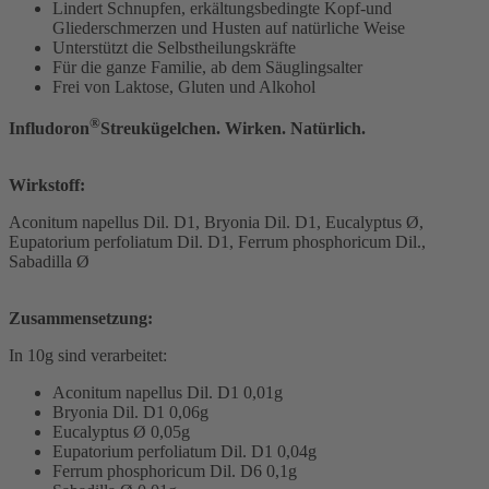
Lindert Schnupfen, erkältungsbedingte Kopf-und
Gliederschmerzen und Husten auf natürliche Weise
Unterstützt die Selbstheilungskräfte
Für die ganze Familie, ab dem Säuglingsalter
Frei von Laktose, Gluten und Alkohol
®
Infludoron
Streukügelchen. Wirken. Natürlich.
Wirkstoff:
Aconitum napellus Dil. D1, Bryonia Dil. D1, Eucalyptus Ø,
Eupatorium perfoliatum Dil. D1, Ferrum phosphoricum Dil.,
Sabadilla Ø
Zusammensetzung:
In 10g sind verarbeitet:
Aconitum napellus Dil. D1 0,01g
Bryonia Dil. D1 0,06g
Eucalyptus Ø 0,05g
Eupatorium perfoliatum Dil. D1 0,04g
Ferrum phosphoricum Dil. D6 0,1g