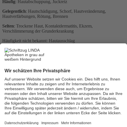
Häufig
: Hautabschuppung, Juckreiz
Gelegentlich
: Hautschädigung, Schorf, Hautveränderung,
Hautverfärbungen, Rötung, Brennen
Selten
: Trockene Haut, Kontaktdermatitis, Ekzem,
Verschlimmerung der Grunderkrankung
Häufigkeit nicht bekannt: Hautausschlag
Hersteller:
Karo Pharma AB
Box 16184
103 24 Stockholm
Schweden
Tel: +49 (0)221 / 300456 0
Fax: +49 (0)221 / 300456 0
www.karo-helthcare.com