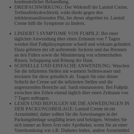
kontinuierlicher Behandlung.
DREIFACHWIRKUNG: Der Wirkstoff der Lamisil Creme,
Terbinafinhydrochlorid, wirkt direkt gegen den
infektionsauslösenden Pilz, bis dieser abgetötet ist. Lamisil
Creme hilft die Symptome zu lindern.
LINDERT 5 SYMPTOME VON FUßPILZ: Bei einer
täglichen Anwendung über einen Zeitraum von 7 Tagen
werden fünf Fußpilzsymptome schnell und wirksam gelindert.
Dazu gehören der oft auftretende Juckreiz und das Brennen
an den Füßen sowie die Minimierung von schmerzhaften
Rissen, Schuppung und Rötung der Haut.
SCHNELLE UND EINFACHE ANWENDUNG: Waschen
Sie die infizierten Stellen mit warmem Seifenwasser und
trocknen Sie diese gründlich ab. Tragen Sie eine dünne
Schicht der Creme auf die infizierten Stellen und die
angrenzenden Bereiche auf. Sanft einmassieren. Bei Fußpilz
zwischen den Zehen einmal täglich über einen Zeitraum von
7 Tagen auftragen.
LESEN UND BEFOLGEN SIE DIE ANWEISUNGEN IN
DER PACKUNGSBEILAGE: Lamisil Creme ist ein
Arzneimittel, daher sollten Sie die Anweisungen in der
Packungsbeilage sorgfältig lesen und befolgen. Wenden Sie
sich immer an Ihren Arzt oder Apotheker, wenn Sie an einer
Vorerkrankung wie z.B. Diabetes leiden, andere Arzneimittel