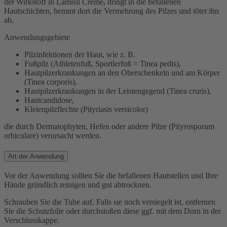
der Wirkstoff in Lamisil Creme, dringt in die befallenen
Hautschichten, hemmt dort die Vermehrung des Pilzes und tötet ihn
ab.
Anwendungsgebiete
Pilzinfektionen der Haut, wie z. B.
Fußpilz (Athletenfuß, Sportlerfuß = Tinea pedis),
Hautpilzerkrankungen an den Oberschenkeln und am Körper
(Tinea corporis),
Hautpilzerkrankungen in der Leistengegend (Tinea cruris),
Hautcandidose,
Kleienpilzflechte (Pityriasis versicolor)
die durch Dermatophyten, Hefen oder andere Pilze (Pityrosporum
orbiculare) verursacht werden.
Art der Anwendung
Vor der Anwendung sollten Sie die befallenen Hautstellen und Ihre
Hände gründlich reinigen und gut abtrocknen.
Schrauben Sie die Tube auf. Falls sie noch versiegelt ist, entfernen
Sie die Schutzfolie oder durchstoßen diese ggf. mit dem Dorn in der
Verschlusskappe.