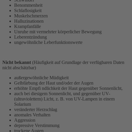
Benommenheit
Schlaflosigkeit
Muskelschmerzen
Halluzinationen
Krampfanfälle
Unruhe mit vermehrter körperlicher Bewegung
Leberentzündung
ungewöhnliche Leberfunktionswerte
Nicht bekannt
(Häufigkeit auf Grundlage der verfügbaren Daten
nicht abschätzbar)
außergewöhnliche Müdigkeit
Gelbfärbung der Haut und/oder der Augen
erhöhte Empfi ndlichkeit der Haut gegenüber Sonnenlicht,
auch bei diesigem Sonnenlicht, und gegenüber UV-
(ultraviolettem) Licht, z. B. von UV-Lampen in einem
Solarium
veränderter Herzschlag
anomales Verhalten
Aggression
depressive Verstimmung
trockene Augen