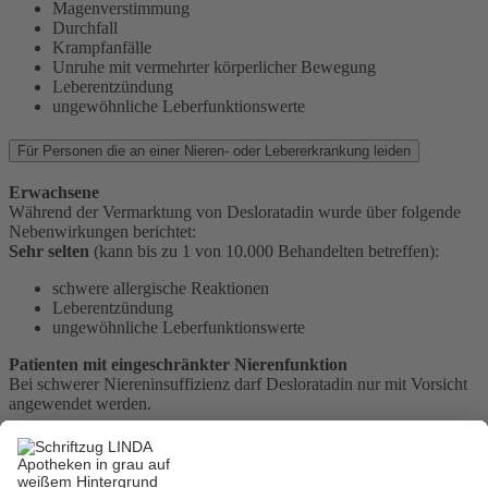
Magenverstimmung
Durchfall
Krampfanfälle
Unruhe mit vermehrter körperlicher Bewegung
Leberentzündung
ungewöhnliche Leberfunktionswerte
Für Personen die an einer Nieren- oder Lebererkrankung leiden
Erwachsene
Während der Vermarktung von Desloratadin wurde über folgende
Nebenwirkungen berichtet:
Sehr selten
(kann bis zu 1 von 10.000 Behandelten betreffen):
schwere allergische Reaktionen
Leberentzündung
ungewöhnliche Leberfunktionswerte
Patienten mit eingeschränkter Nierenfunktion
Bei schwerer Niereninsuffizienz darf Desloratadin nur mit Vorsicht
angewendet werden.
Hersteller:
Lek Pharmaceuticals d.d.