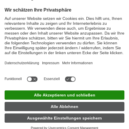
Verovskova 57
1526 Ljubljana
Slowenien
Pharmazeutischer Unternehmer
Hexal AG
Industriestraße 25
83607 Holzkirchen
08024 908-0
08024 908-1290
letzte Aktualisierung am
23.04.2026 - 09:52 Uhr
LINDA Jobfinder
|
Impressum
|
Datenschutz
|
Nutzungsbedingungen
|
Privatsphäre-Einstellungen
|
Barrierefreiheit
|
Kontakt
|
Partner
|
Über LINDA
|
Für Apotheker
|
Presse
|
Investor
Relations
|
LINDA Apotheke finden
Jetzt App herunterladen
Folgen Sie uns