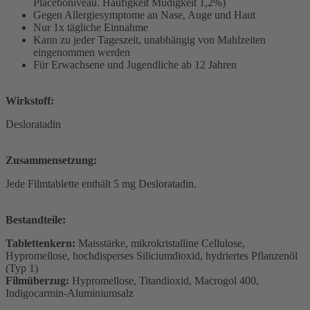
Placeboniveau. Häufigkeit Müdigkeit 1,2%)
Gegen Allergiesymptome an Nase, Auge und Haut
Nur 1x tägliche Einnahme
Kann zu jeder Tageszeit, unabhängig von Mahlzeiten
eingenommen werden
Für Erwachsene und Jugendliche ab 12 Jahren
Wirkstoff:
Desloratadin
Zusammensetzung:
Jede Filmtablette enthält 5 mg Desloratadin.
Bestandteile:
Tablettenkern:
Maisstärke, mikrokristalline Cellulose,
Hypromellose, hochdisperses Siliciumdioxid, hydriertes Pflanzenöl
(Typ 1)
Filmüberzug:
Hypromellose, Titandioxid, Macrogol 400,
Indigocarmin-Aluminiumsalz