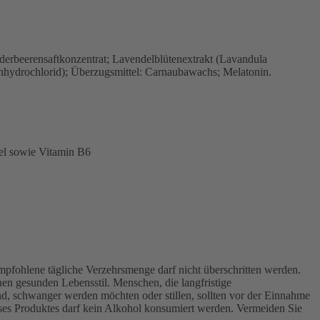
underbeerensaftkonzentrat; Lavendelblütenextrakt (Lavandula
xinhydrochlorid); Überzugsmittel: Carnaubawachs; Melatonin.
el sowie Vitamin B6
fohlene tägliche Verzehrsmenge darf nicht überschritten werden.
n gesunden Lebensstil. Menschen, die langfristige
, schwanger werden möchten oder stillen, sollten vor der Einnahme
ses Produktes darf kein Alkohol konsumiert werden. Vermeiden Sie