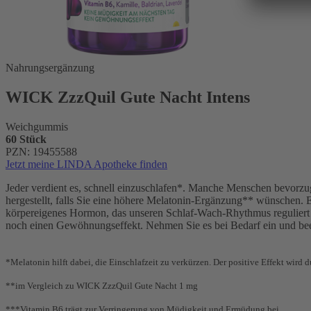
Nahrungsergänzung
WICK ZzzQuil Gute Nacht Intens
Weichgummis
60 Stück
PZN: 19455588
Jetzt meine LINDA Apotheke finden
Jeder verdient es, schnell einzuschlafen*. Manche Menschen bevorzug
hergestellt, falls Sie eine höhere Melatonin-Ergänzung** wünschen.
körpereigenes Hormon, das unseren Schlaf-Wach-Rhythmus reguliert
noch einen Gewöhnungseffekt. Nehmen Sie es bei Bedarf ein und bee
*Melatonin hilft dabei, die Einschlafzeit zu verkürzen. Der positive Effekt wir
**im Vergleich zu WICK ZzzQuil Gute Nacht 1 mg
***Vitamin B6 trägt zur Verringerung von Müdigkeit und Ermüdung bei