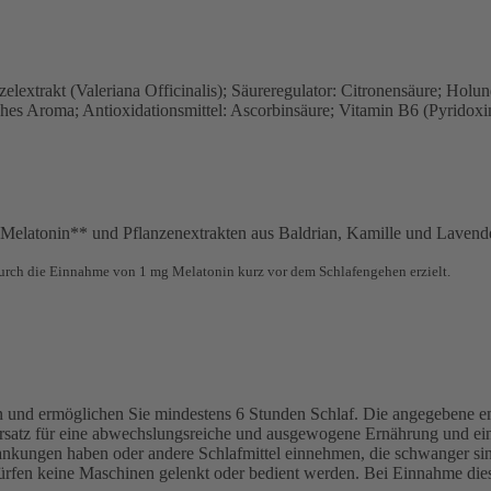
elextrakt (Valeriana Officinalis); Säureregulator: Citronensäure; Hol
liches Aroma; Antioxidationsmittel: Ascorbinsäure; Vitamin B6 (Pyrido
Melatonin** und Pflanzenextrakten aus Baldrian, Kamille und Lavend
d durch die Einnahme von 1 mg Melatonin kurz vor dem Schlafengehen erzielt.
nd ermöglichen Sie mindestens 6 Stunden Schlaf. Die angegebene emp
satz für eine abwechslungsreiche und ausgewogene Ernährung und eine
kungen haben oder andere Schlafmittel einnehmen, die schwanger sind
ürfen keine Maschinen gelenkt oder bedient werden. Bei Einnahme die