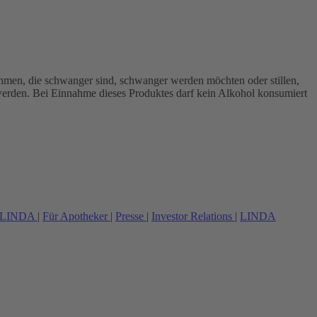
hmen, die schwanger sind, schwanger werden möchten oder stillen,
werden. Bei Einnahme dieses Produktes darf kein Alkohol konsumiert
 LINDA
|
Für Apotheker
|
Presse
|
Investor Relations
|
LINDA