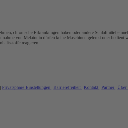
ehmen, chronische Erkrankungen haben oder andere Schlafmittel einne
 Einnahme von Melatonin dürfen keine Maschinen gelenkt oder bedient 
haltsstoffe reagieren.
|
Privatsphäre-Einstellungen
|
Barrierefreiheit
|
Kontakt
|
Partner
|
Über