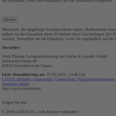
die Einnahme, wenn Sie empfindlich auf die Inhaltsstoffe reagieren.
Hinweis
Menschen, die langfristige Schlafprobleme haben, Medikamente einn
sollten vor der Einnahme dieses Produktes ihren Arzt befragen. Bei
werden. Vermeiden Sie die Einnahme, wenn Sie empfindlich auf die In
Hersteller:
Wick Pharma Zweigniederlassung der Procter & Gamble GmbH
Sulzbacher Straße 40
65824 Schwalbach am Taunus
letzte Aktualisierung am
21.05.2025 - 13:46 Uhr
LINDA Jobfinder
|
Impressum
|
Datenschutz
|
Nutzungsbedingungen
Apotheke finden
Jetzt App herunterladen
Folgen Sie uns
© 2026 LINDA AG - Alle Rechte vorbehalten