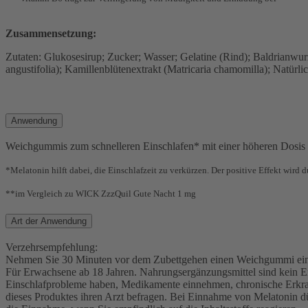
Zusammensetzung:
Zutaten: Glukosesirup; Zucker; Wasser; Gelatine (Rind); Baldrianwurz
angustifolia); Kamillenblütenextrakt (Matricaria chamomilla); Natür
Anwendung
Weichgummis zum schnelleren Einschlafen* mit einer höheren Dosis 
*Melatonin hilft dabei, die Einschlafzeit zu verkürzen. Der positive Effekt wir
**im Vergleich zu WICK ZzzQuil Gute Nacht 1 mg
Art der Anwendung
Verzehrsempfehlung:
Nehmen Sie 30 Minuten vor dem Zubettgehen einen Weichgummi ein u
Für Erwachsene ab 18 Jahren. Nahrungsergänzungsmittel sind kein Er
Einschlafprobleme haben, Medikamente einnehmen, chronische Erkran
dieses Produktes ihren Arzt befragen. Bei Einnahme von Melatonin d