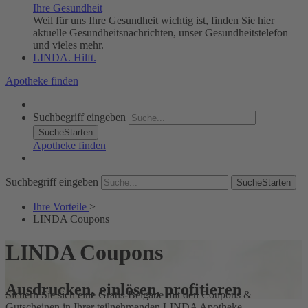
Ihre Gesundheit
Weil für uns Ihre Gesundheit wichtig ist, finden Sie hier
aktuelle Gesundheitsnachrichten, unser Gesundheitstelefon
und vieles mehr.
LINDA. Hilft.
Apotheke finden
Suchbegriff eingeben
SucheStarten
Apotheke finden
Suchbegriff eingeben
SucheStarten
Ihre Vorteile
>
LINDA Coupons
LINDA Coupons
Ausdrucken, einlösen, profitieren
Sichern Sie sich eine Gratis-Beigabe mit den Coupons &
Gutscheinen in Ihrer teilnehmenden LINDA Apotheke.