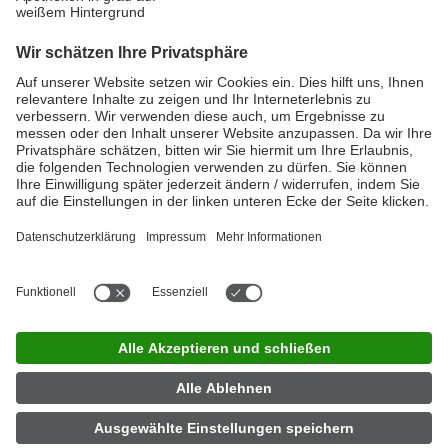
Mehr zur Eigenmarke
Schnell und einfach finden
LINDA Apotheken
Mit unserem LINDA Apothekenfinder ist das ganz einfach. Die hier
aufgeführten Coupon-Artikel gibt es nur bei LINDA Apotheken.
Also schnell los. Nur solange der Vorrat reicht.
Hier geht´s lang!
LINDA Jobfinder
|
Impressum
|
Datenschutz
|
Nutzungsbedingungen
|
Privatsphäre-Einstellungen
|
Barrierefreiheit
|
Kontakt
|
Partner
|
Über LINDA
|
Für Apotheker
|
Presse
|
Investor
Relations
|
LINDA Apotheke finden
Jetzt App herunterladen
Folgen Sie uns