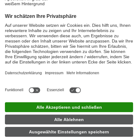
Mehr zur Eigenmarke
Schnell und einfach finden
LINDA Apotheken
Mit unserem LINDA Apothekenfinder ist das ganz einfach. Die hier
aufgeführten Coupon-Artikel gibt es nur bei LINDA Apotheken.
Also schnell los. Nur solange der Vorrat reicht.
Hier geht´s lang!
LINDA Jobfinder
|
Impressum
|
Datenschutz
|
Nutzungsbedingungen
|
Privatsphäre-Einstellungen
|
Barrierefreiheit
|
Kontakt
|
Partner
|
Über LINDA
|
Für Apotheker
|
Presse
|
Investor
Relations
|
LINDA Apotheke finden
Jetzt App herunterladen
Folgen Sie uns