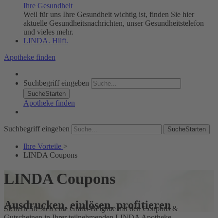
Ihre Gesundheit
Weil für uns Ihre Gesundheit wichtig ist, finden Sie hier
aktuelle Gesundheitsnachrichten, unser Gesundheitstelefon
und vieles mehr.
LINDA. Hilft.
Apotheke finden
Suchbegriff eingeben
SucheStarten
Apotheke finden
Suchbegriff eingeben
SucheStarten
Ihre Vorteile
>
LINDA Coupons
LINDA Coupons
Ausdrucken, einlösen, profitieren
Sichern Sie sich eine Gratis-Beigabe mit den Coupons &
Gutscheinen in Ihrer teilnehmenden LINDA Apotheke.