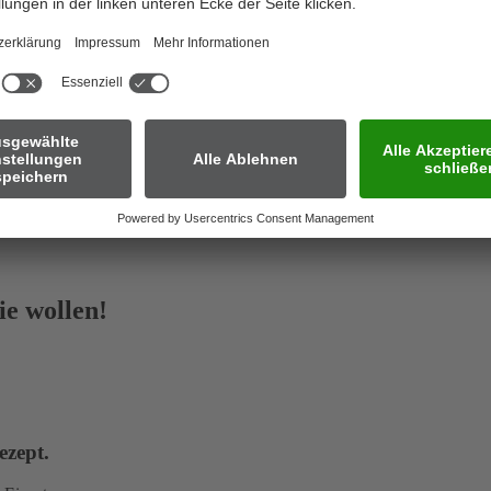
e wollen!
ezept.