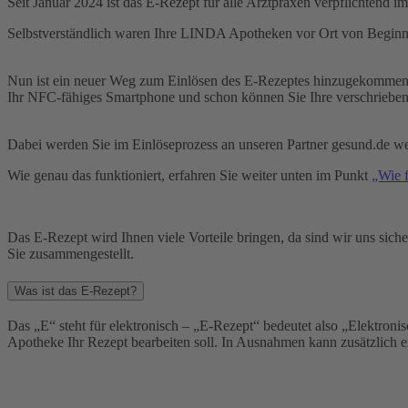
Seit Januar 2024 ist das E-Rezept für alle Arztpraxen verpflichtend im
Selbstverständlich waren Ihre LINDA Apotheken vor Ort von Beginn a
Nun ist ein neuer Weg zum Einlösen des E-Rezeptes hinzugekommen: d
Ihr NFC-fähiges Smartphone und schon können Sie Ihre verschrieben
Dabei werden Sie im Einlöseprozess an unseren Partner gesund.de weite
Wie genau das funktioniert, erfahren Sie weiter unten im Punkt
„Wie f
Das E-Rezept wird Ihnen viele Vorteile bringen, da sind wir uns sic
Sie zusammengestellt.
Was ist das E-Rezept?
Das „E“ steht für elektronisch – „E-Rezept“ bedeutet also „Elektroni
Apotheke Ihr Rezept bearbeiten soll. In Ausnahmen kann zusätzlich ei