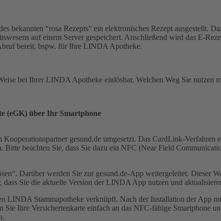
le des bekannten “rosa Rezepts” ein elektronisches Rezept ausgestellt. 
swesens auf einem Server gespeichert. Anschließend wird das E-Rezept
 Abruf bereit, bspw. für Ihre LINDA Apotheke.
he Weise bei Ihrer LINDA Apotheke einlösbar. Welchen Weg Sie nutzen m
te (eGK) über Ihr Smartphone
m Kooperationspartner gesund.de umgesetzt. Das CardLink-Verfahren er
. Bitte beachten Sie, dass Sie dazu ein NFC (Near Field Communicati
“. Darüber werden Sie zur gesund.de-App weitergeleitet. Dieser Weg i
r, dass Sie die aktuelle Version der LINDA App nutzen und aktualisieren
gten LINDA Stammapotheke verknüpft. Nach der Installation der App m
n Sie Ihre Versichertenkarte einfach an das NFC-fähige Smartphone u
n.