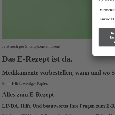
Jetzt auch per Smartphone einlösen!
Das E-Rezept ist da.
Medikamente vorbestellen, wann und wo Si
Mehr Klick, weniger Papier.
Alles zum E-Rezept
LINDA. Hilft. Und beantwortet Ihre Fragen zum E-R