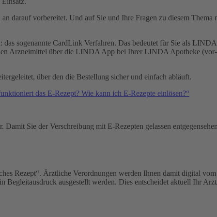
 Einsatz.
n darauf vorbereitet. Und auf Sie und Ihre Fragen zu diesem Thema n
as sogenannte CardLink Verfahren. Das bedeutet für Sie als LINDA Ku
en Arzneimittel über die LINDA App bei Ihrer LINDA Apotheke (vor-)
rgeleitet, über den die Bestellung sicher und einfach abläuft.
unktioniert das E-Rezept? Wie kann ich E-Rezepte einlösen?“
her. Damit Sie der Verschreibung mit E-Rezepten gelassen entgegensehe
sches Rezept“. Ärztliche Verordnungen werden Ihnen damit digital vom 
n Begleitausdruck ausgestellt werden. Dies entscheidet aktuell Ihr Arz