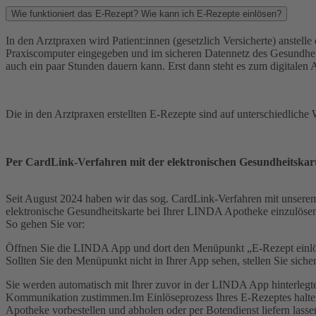
Wie funktioniert das E-Rezept? Wie kann ich E-Rezepte einlösen?
In den Arztpraxen wird Patient:innen (gesetzlich Versicherte) anstel
Praxiscomputer eingegeben und im sicheren Datennetz des Gesundheit
auch ein paar Stunden dauern kann. Erst dann steht es zum digitalen
Die in den Arztpraxen erstellten E-Rezepte sind auf unterschiedlic
Per CardLink-Verfahren mit der elektronischen Gesundheitskar
Seit August 2024 haben wir das sog. CardLink-Verfahren mit unsere
elektronische Gesundheitskarte bei Ihrer LINDA Apotheke einzulösen
So gehen Sie vor:
Öffnen Sie die LINDA App und dort den Menüpunkt „E-Rezept einlösen
Sollten Sie den Menüpunkt nicht in Ihrer App sehen, stellen Sie siche
Sie werden automatisch mit Ihrer zuvor in der LINDA App hinterle
Kommunikation zustimmen.Im Einlöseprozess Ihres E-Rezeptes halte
Apotheke vorbestellen und abholen oder per Botendienst liefern lasse