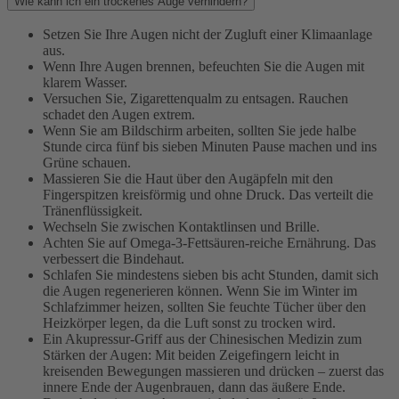
Wie kann ich ein trockenes Auge verhindern?
Setzen Sie Ihre Augen nicht der Zugluft einer Klimaanlage
aus.
Wenn Ihre Augen brennen, befeuchten Sie die Augen mit
klarem Wasser.
Versuchen Sie, Zigarettenqualm zu entsagen. Rauchen
schadet den Augen extrem.
Wenn Sie am Bildschirm arbeiten, sollten Sie jede halbe
Stunde circa fünf bis sieben Minuten Pause machen und ins
Grüne schauen.
Massieren Sie die Haut über den Augäpfeln mit den
Fingerspitzen kreisförmig und ohne Druck. Das verteilt die
Tränenflüssigkeit.
Wechseln Sie zwischen Kontaktlinsen und Brille.
Achten Sie auf Omega-3-Fettsäuren-reiche Ernährung. Das
verbessert die Bindehaut.
Schlafen Sie mindestens sieben bis acht Stunden, damit sich
die Augen regenerieren können. Wenn Sie im Winter im
Schlafzimmer heizen, sollten Sie feuchte Tücher über den
Heizkörper legen, da die Luft sonst zu trocken wird.
Ein Akupressur-Griff aus der Chinesischen Medizin zum
Stärken der Augen: Mit beiden Zeigefingern leicht in
kreisenden Bewegungen massieren und drücken – zuerst das
innere Ende der Augenbrauen, dann das äußere Ende.