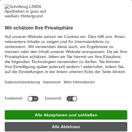
In jedem Fall ist es wichtig, gereizte oder gerötete Augen vom Arzt
untersuchen zu lassen. Der Augenarzt überprüft die Tränenmenge
und die Zusammensetzung des Tränenfilms. Auch Lidstellung,
Hornhautoberfläche und Tränendrüsenfunktion kann er so
beurteilen. Beim sogenannten Schirmertest legt der Arzt einen
kleinen Filterstreifen ins Auge.
In Ihrer LINDA Apotheke
gut beraten
Lassen Sie sich in Ihrer LINDA Apotheke individuell zu diesem
Thema und den passenden Produkten beraten.
Hier geht´s lang!
LINDA Jobfinder
|
Impressum
|
Datenschutz
|
Nutzungsbedingungen
|
Privatsphäre-Einstellungen
|
Barrierefreiheit
|
Kontakt
|
Partner
|
Über LINDA
|
Für Apotheker
|
Presse
|
Investor
Relations
|
LINDA Apotheke finden
Jetzt App herunterladen