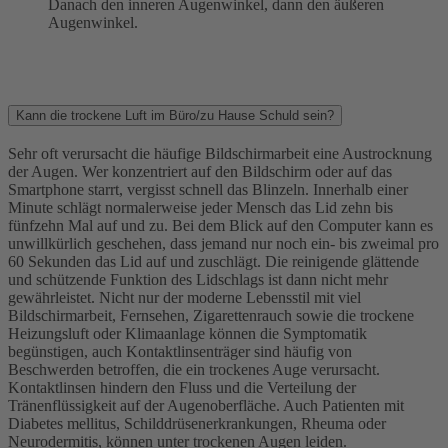
Danach den inneren Augenwinkel, dann den äußeren
Augenwinkel.
Kann die trockene Luft im Büro/zu Hause Schuld sein?
Sehr oft verursacht die häufige Bildschirmarbeit eine Austrocknung
der Augen. Wer konzentriert auf den Bildschirm oder auf das
Smartphone starrt, vergisst schnell das Blinzeln. Innerhalb einer
Minute schlägt normalerweise jeder Mensch das Lid zehn bis
fünfzehn Mal auf und zu. Bei dem Blick auf den Computer kann es
unwillkürlich geschehen, dass jemand nur noch ein- bis zweimal pro
60 Sekunden das Lid auf und zuschlägt. Die reinigende glättende
und schützende Funktion des Lidschlags ist dann nicht mehr
gewährleistet. Nicht nur der moderne Lebensstil mit viel
Bildschirmarbeit, Fernsehen, Zigarettenrauch sowie die trockene
Heizungsluft oder Klimaanlage können die Symptomatik
begünstigen, auch Kontaktlinsenträger sind häufig von
Beschwerden betroffen, die ein trockenes Auge verursacht.
Kontaktlinsen hindern den Fluss und die Verteilung der
Tränenflüssigkeit auf der Augenoberfläche. Auch Patienten mit
Diabetes mellitus, Schilddrüsenerkrankungen, Rheuma oder
Neurodermitis, können unter trockenen Augen leiden.