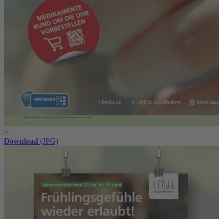
>
Download
(JPG)