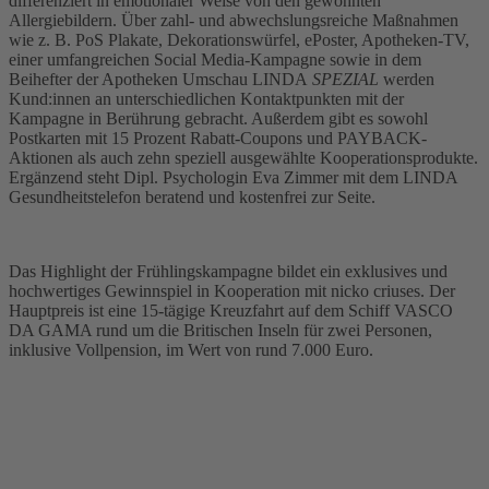
differenziert in emotionaler Weise von den gewohnten
Allergiebildern. Über zahl- und abwechslungsreiche Maßnahmen
wie z. B. PoS Plakate, Dekorationswürfel, ePoster, Apotheken-TV,
einer umfangreichen Social Media-Kampagne sowie in dem
Beihefter der Apotheken Umschau LINDA
SPEZIAL
werden
Kund:innen an unterschiedlichen Kontaktpunkten mit der
Kampagne in Berührung gebracht. Außerdem gibt es sowohl
Postkarten mit 15 Prozent Rabatt-Coupons und PAYBACK-
Aktionen als auch zehn speziell ausgewählte Kooperationsprodukte.
Ergänzend steht Dipl. Psychologin Eva Zimmer mit dem LINDA
Gesundheitstelefon beratend und kostenfrei zur Seite.
Das Highlight der Frühlingskampagne bildet ein exklusives und
hochwertiges Gewinnspiel in Kooperation mit nicko criuses. Der
Hauptpreis ist eine 15-tägige Kreuzfahrt auf dem Schiff VASCO
DA GAMA rund um die Britischen Inseln für zwei Personen,
inklusive Vollpension, im Wert von rund 7.000 Euro.