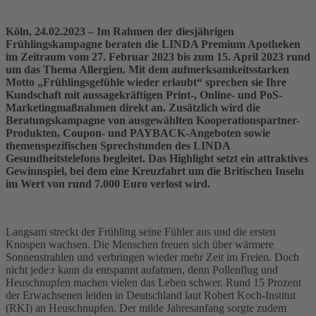
Köln, 24.02.2023 –
Im Rahmen der diesjährigen
Frühlingskampagne beraten die LINDA Premium Apotheken
im Zeitraum vom 27. Februar 2023 bis zum 15. April 2023 rund
um das Thema Allergien. Mit dem aufmerksamkeitsstarken
Motto „Frühlingsgefühle wieder erlaubt“ sprechen sie Ihre
Kundschaft mit aussagekräftigen Print-, Online- und PoS-
Marketingmaßnahmen direkt an. Zusätzlich wird die
Beratungskampagne von ausgewählten Kooperationspartner-
Produkten, Coupon- und PAYBACK-Angeboten sowie
themenspezifischen Sprechstunden des LINDA
Gesundheitstelefons begleitet. Das Highlight setzt ein attraktives
Gewinnspiel, bei dem eine Kreuzfahrt um die Britischen Inseln
im Wert von rund 7.000 Euro verlost wird.
Langsam streckt der Frühling seine Fühler aus und die ersten
Knospen wachsen. Die Menschen freuen sich über wärmere
Sonnenstrahlen und verbringen wieder mehr Zeit im Freien. Doch
nicht jede:r kann da entspannt aufatmen, denn Pollenflug und
Heuschnupfen machen vielen das Leben schwer. Rund 15 Prozent
der Erwachsenen leiden in Deutschland laut Robert Koch-Institut
(RKI) an Heuschnupfen. Der milde Jahresanfang sorgte zudem