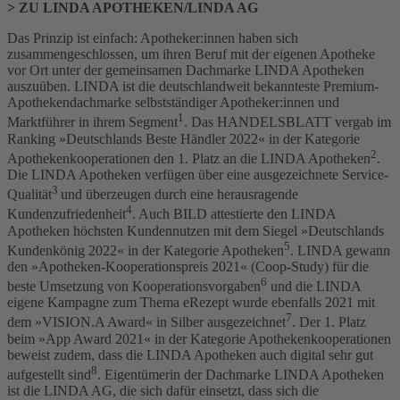
>
ZU LINDA APOTHEKEN/LINDA AG
Das Prinzip ist einfach: Apotheker:innen haben sich
zusammengeschlossen, um ihren Beruf mit der eigenen Apotheke
vor Ort unter der gemeinsamen Dachmarke LINDA Apotheken
auszuüben. LINDA ist die deutschlandweit bekannteste Premium-
Apothekendachmarke selbstständiger Apotheker:innen und
1
Marktführer in ihrem Segment
. Das HANDELSBLATT vergab im
Ranking »Deutschlands Beste Händler 2022« in der Kategorie
2
Apothekenkooperationen den 1. Platz an die LINDA Apotheken
.
Die LINDA Apotheken verfügen über eine ausgezeichnete Service-
3
Qualität
und überzeugen durch eine herausragende
4
Kundenzufriedenheit
. Auch BILD attestierte den LINDA
Apotheken höchsten Kundennutzen mit dem Siegel »Deutschlands
5
Kundenkönig 2022« in der Kategorie Apotheken
. LINDA gewann
den »Apotheken-Kooperationspreis 2021« (Coop-Study) für die
6
beste Umsetzung von Kooperationsvorgaben
und die LINDA
eigene Kampagne zum Thema eRezept wurde ebenfalls 2021 mit
7
dem »VISION.A Award« in Silber ausgezeichnet
. Der 1. Platz
beim »App Award 2021« in der Kategorie Apothekenkooperationen
beweist zudem, dass die LINDA Apotheken auch digital sehr gut
8
aufgestellt sind
. Eigentümerin der Dachmarke LINDA Apotheken
ist die LINDA AG, die sich dafür einsetzt, dass sich die