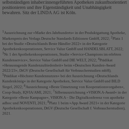
selbstständigen inhaber:innengeführten Apotheken zukunftsorientiert
positionieren und ihre Eigenständigkeit und Unabhängigkeit
bewahren. Sitz der LINDA AG ist Köln.
1
Auszeichnung zur »Marke des Jahrhunderts« in der Produktgattung Apotheke,
2
Markenpreis des Verlags Deutsche Standards Editionen GmbH, 2022;
Platz 1
bei der Studie »Deutschlands Beste Händler 2022« in der Kategorie
Apothekenkooperationen, Service Value GmbH und HANDELSBLATT, 2022;
3
Nr. 1 der Apothekenkooperationen, Studie »Service-Champions im erlebten
4
Kundenservice«, Service Value GmbH und DIE WELT, 2022;
Prädikat
»Herausragende Kundenzufriedenheit« beim »Deutschen Kunden-Award
2022/23«, DtGV (Deutsche Gesellschaft für Verbraucherstudien mbH);
5
Prädikat »Höchster Kundennutzen« bei der Auszeichnung »Deutschlands
Kundenkönig« in der Kategorie Apotheken, Service Value GmbH und BILD
6
Siegel, 2022;
Auszeichnung »Beste Umsetzung von Kooperationsvorgaben«,
7
Coop-Study, IQVIA/AMI, 2021;
Silberauszeichnung »VISION.A-Award« in der
Kategorie »Beste Kampagne«, VISION.A – Die Digitalkonferenz von apotheke
8
adhoc und NOVENTI, 2021;
Platz 1 beim »App Award 2021« in der Kategorie
Apothekenkooperationen, DtGV (Deutsche Gesellschaft f. Verbraucherstudien),
2021.