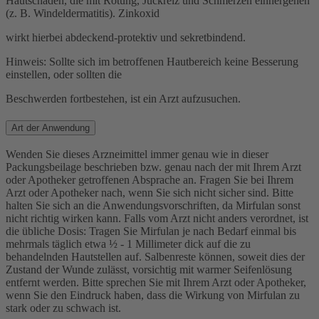
Hautschäden, die mit Rötung, Juckreiz und Schmerzen einhergehen
(z. B. Windeldermatitis). Zinkoxid
wirkt hierbei abdeckend-protektiv und sekretbindend.
Hinweis: Sollte sich im betroffenen Hautbereich keine Besserung
einstellen, oder sollten die
Beschwerden fortbestehen, ist ein Arzt aufzusuchen.
Art der Anwendung
Wenden Sie dieses Arzneimittel immer genau wie in dieser
Packungsbeilage beschrieben bzw. genau nach der mit Ihrem Arzt
oder Apotheker getroffenen Absprache an. Fragen Sie bei Ihrem
Arzt oder Apotheker nach, wenn Sie sich nicht sicher sind. Bitte
halten Sie sich an die Anwendungsvorschriften, da Mirfulan sonst
nicht richtig wirken kann. Falls vom Arzt nicht anders verordnet, ist
die übliche Dosis: Tragen Sie Mirfulan je nach Bedarf einmal bis
mehrmals täglich etwa ½ - 1 Millimeter dick auf die zu
behandelnden Hautstellen auf. Salbenreste können, soweit dies der
Zustand der Wunde zulässt, vorsichtig mit warmer Seifenlösung
entfernt werden. Bitte sprechen Sie mit Ihrem Arzt oder Apotheker,
wenn Sie den Eindruck haben, dass die Wirkung von Mirfulan zu
stark oder zu schwach ist.