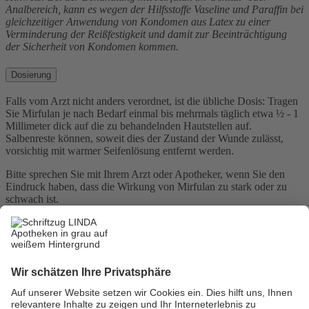
Analbereich, kann es wegen der Hilfsstoffe Vaseline und Paraffin bei
gleichzeitiger Anwendung von Kondomen aus Latex zu einer
Verminderung der Reißfestigkeit und damit zur Beeinträchtigung
der Sicherheit von Kondomen kommen.
Dosierung
Falls vom Arzt nicht anders verordnet, ist die übliche Dosis: Tragen
Sie Mirfulan je nach Bedarf einmal bis mehrmals täglich etwa ½ - 1
Millimeter dick auf die zu behandelnden Hautstellen auf.
Salbenreste können, soweit dies der Zustand der Wunde zulässt,
vorsichtig mit warmer Seifenlösung entfernt werden.
Bitte sprechen Sie mit Ihrem Arzt oder Apotheker, wenn Sie den
Eindruck haben, dass die Wirkung von Mirfulan zu stark oder zu
schwach ist.
Hersteller:
C.P.M. ContractPharma GmbH
Frühlingstraße 7
83620 Feldkirchen-Westerham