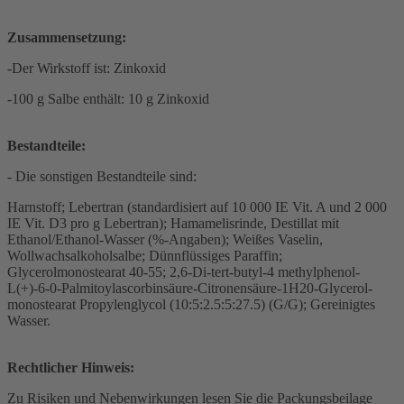
Zusammensetzung:
-Der Wirkstoff ist: Zinkoxid
-100 g Salbe enthält: 10 g Zinkoxid
Bestandteile:
- Die sonstigen Bestandteile sind:
Harnstoff; Lebertran (standardisiert auf 10 000 IE Vit. A und 2 000
IE Vit. D3 pro g Lebertran); Hamamelisrinde, Destillat mit
Ethanol/Ethanol-Wasser (%-Angaben); Weißes Vaselin,
Wollwachsalkoholsalbe; Dünnflüssiges Paraffin;
Glycerolmonostearat 40-55; 2,6-Di-tert-butyl-4 methylphenol-
L(+)-6-0-Palmitoylascorbinsäure-Citronensäure-1H20-Glycerol-
monostearat Propylenglycol (10:5:2.5:5:27.5) (G/G); Gereinigtes
Wasser.
Rechtlicher Hinweis:
Zu Risiken und Nebenwirkungen lesen Sie die Packungsbeilage