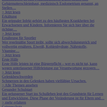
Gebärmutterschleimhaut, medizinisch Endometrium genannt, an
Stellen…
> Jetzt lesen
Erkältung
Ein grippaler Infekt gehört zu den häufigsten Krankheiten bei
Erwachsenen und Kindern. Informieren Sie sich hier über die
richtige…
> Jetzt lesen
Ernährung für Sportler
Wer regelmäßig Sport treibt, sollte sich abwechslungsreich und
vollwertig ernähren. Eiweiß, Kohlenhydrate, Nährstoffe,
Vitamine…
> Jetzt lesen
Erste Hilfe
Erste Hilfe leisten ist eine Bürgerpflicht – wer es nicht tut, kann
wegen unterlassener Hilfeleistung zur Verantwortung gezogen…
> Jetzt lesen
Gelenkbeschwerden
Schmerzen in den Gelenken haben vielfältige Ursachen.
> Alle Themen ansehen
Gesunder Schulstart
Ein gelungener Start ins Schulleben legt den Grundstein für Lernen
und Entwicklung. Diese Phase der Veränderung ist für Eltern und…
> mehr erfahren
Grippeschutz