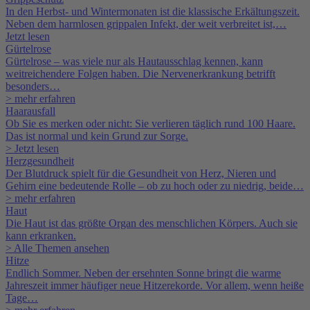
In den Herbst- und Wintermonaten ist die klassische Erkältungszeit.
Neben dem harmlosen grippalen Infekt, der weit verbreitet ist,…
Jetzt lesen
Gürtelrose
Gürtelrose – was viele nur als Hautausschlag kennen, kann
weitreichendere Folgen haben. Die Nervenerkrankung betrifft
besonders…
> mehr erfahren
Haarausfall
Ob Sie es merken oder nicht: Sie verlieren täglich rund 100 Haare.
Das ist normal und kein Grund zur Sorge.
> Jetzt lesen
Herzgesundheit
Der Blutdruck spielt für die Gesundheit von Herz, Nieren und
Gehirn eine bedeutende Rolle – ob zu hoch oder zu niedrig, beide…
> mehr erfahren
Haut
Die Haut ist das größte Organ des menschlichen Körpers. Auch sie
kann erkranken.
> Alle Themen ansehen
Hitze
Endlich Sommer. Neben der ersehnten Sonne bringt die warme
Jahreszeit immer häufiger neue Hitzerekorde. Vor allem, wenn heiße
Tage…