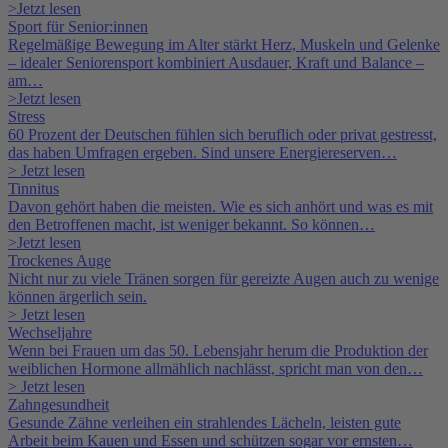
>Jetzt lesen
Sport für Senior:innen
Regelmäßige Bewegung im Alter stärkt Herz, Muskeln und Gelenke
– idealer Seniorensport kombiniert Ausdauer, Kraft und Balance –
am…
>Jetzt lesen
Stress
60 Prozent der Deutschen fühlen sich beruflich oder privat gestresst,
das haben Umfragen ergeben. Sind unsere Energiereserven…
> Jetzt lesen
Tinnitus
Davon gehört haben die meisten. Wie es sich anhört und was es mit
den Betroffenen macht, ist weniger bekannt. So können…
>Jetzt lesen
Trockenes Auge
Nicht nur zu viele Tränen sorgen für gereizte Augen auch zu wenige
können ärgerlich sein.
> Jetzt lesen
Wechseljahre
Wenn bei Frauen um das 50. Lebensjahr herum die Produktion der
weiblichen Hormone allmählich nachlässt, spricht man von den…
> Jetzt lesen
Zahngesundheit
Gesunde Zähne verleihen ein strahlendes Lächeln, leisten gute
Arbeit beim Kauen und Essen und schützen sogar vor ernsten…