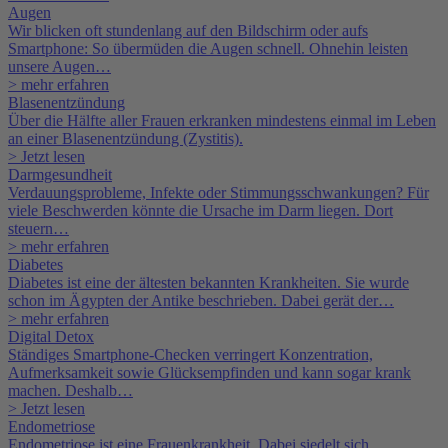
Augen
Wir blicken oft stundenlang auf den Bildschirm oder aufs
Smartphone: So übermüden die Augen schnell. Ohnehin leisten
unsere Augen…
> mehr erfahren
Blasenentzündung
Über die Hälfte aller Frauen erkranken mindestens einmal im Leben
an einer Blasenentzündung (Zystitis).
> Jetzt lesen
Darmgesundheit
Verdauungsprobleme, Infekte oder Stimmungsschwankungen? Für
viele Beschwerden könnte die Ursache im Darm liegen. Dort
steuern…
> mehr erfahren
Diabetes
Diabetes ist eine der ältesten bekannten Krankheiten. Sie wurde
schon im Ägypten der Antike beschrieben. Dabei gerät der…
> mehr erfahren
Digital Detox
Ständiges Smartphone-Checken verringert Konzentration,
Aufmerksamkeit sowie Glücksempfinden und kann sogar krank
machen. Deshalb…
> Jetzt lesen
Endometriose
Endometriose ist eine Frauenkrankheit. Dabei siedelt sich