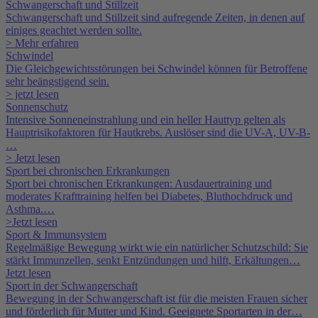
Schwangerschaft und Stillzeit
Schwangerschaft und Stillzeit sind aufregende Zeiten, in denen auf
einiges geachtet werden sollte.
> Mehr erfahren
Schwindel
Die Gleichgewichtsstörungen bei Schwindel können für Betroffene
sehr beängstigend sein.
> jetzt lesen
Sonnenschutz
Intensive Sonneneinstrahlung und ein heller Hauttyp gelten als
Hauptrisikofaktoren für Hautkrebs. Auslöser sind die UV-A, UV-B-
…
> Jetzt lesen
Sport bei chronischen Erkrankungen
Sport bei chronischen Erkrankungen: Ausdauertraining und
moderates Krafttraining helfen bei Diabetes, Bluthochdruck und
Asthma.…
>Jetzt lesen
Sport & Immunsystem
Regelmäßige Bewegung wirkt wie ein natürlicher Schutzschild: Sie
stärkt Immunzellen, senkt Entzündungen und hilft, Erkältungen…
Jetzt lesen
Sport in der Schwangerschaft
Bewegung in der Schwangerschaft ist für die meisten Frauen sicher
und förderlich für Mutter und Kind. Geeignete Sportarten in der…