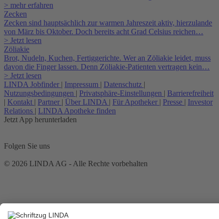
> mehr erfahren
Zecken
Zecken sind hauptsächlich zur warmen Jahreszeit aktiv, hierzulande
von März bis Oktober. Doch bereits acht Grad Celsius reichen…
> Jetzt lesen
Zöliakie
Brot, Nudeln, Kuchen, Fertiggerichte. Wer an Zöliakie leidet, muss
davon die Finger lassen. Denn Zöliakie-Patienten vertragen kein…
> Jetzt lesen
LINDA Jobfinder
|
Impressum
|
Datenschutz
|
Nutzungsbedingungen
|
Privatsphäre-Einstellungen
|
Barrierefreiheit
|
Kontakt
|
Partner
|
Über LINDA
|
Für Apotheker
|
Presse
|
Investor
Relations
|
LINDA Apotheke finden
Jetzt App herunterladen
Folgen Sie uns
© 2026 LINDA AG - Alle Rechte vorbehalten