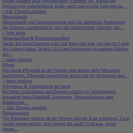
Haben Männer auch Wechseljahre? Erfahren Sie, warum die
Prostata eine entscheidende Rolle spielt und welche Faktoren zu…
>Alle Themen ansehen
Mineralstoffe
Mineralstoffe und Spurenelemente sind für zahlreiche Funktionen
des Körpers unentbehrlich: etwa die körpereigene Abwehr, die…
> Jetzt lesen
Muskelaufbau & Rückengesundheit
Starke Rückenschmerzen wird fast jeder und jede von uns im Laufe
des Lebens haben. In den USA sind Schmerzen im unteren Rücken
der…
> mehr erfahren
Pflege
Mit einem Pflegefall in der Familie sind immer mehr Menschen
konfrontiert. Pflegende Angehörige haben mit der Betreuung und…
> mehr erfahren
Prävention & Verletzungen im Sport
Richtiges Aufwärmen und Dehnen schützt vor Verletzungen,
besonders beim Handball. Zerrungen, Verstauchungen oder
Bänderrisse…
> Alle Themen ansehen
Prüfungsangst
Vor Prüfungen flattern oft die Nerven und die Knie schlottern. Zwar
wurde genug gelernt, aber genügt das auch? Und was, wenn
einem…