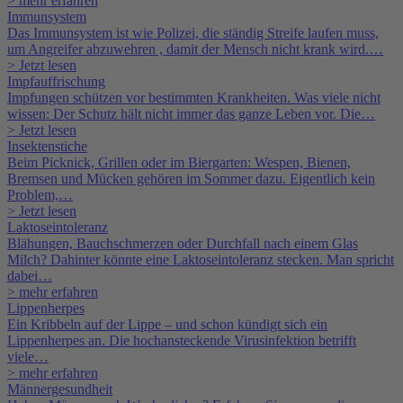
> mehr erfahren
Immunsystem
Das Immunsystem ist wie Polizei, die ständig Streife laufen muss,
um Angreifer abzuwehren , damit der Mensch nicht krank wird.…
> Jetzt lesen
Impfauffrischung
Impfungen schützen vor bestimmten Krankheiten. Was viele nicht
wissen: Der Schutz hält nicht immer das ganze Leben vor. Die…
> Jetzt lesen
Insektenstiche
Beim Picknick, Grillen oder im Biergarten: Wespen, Bienen,
Bremsen und Mücken gehören im Sommer dazu. Eigentlich kein
Problem,…
> Jetzt lesen
Laktoseintoleranz
Blähungen, Bauchschmerzen oder Durchfall nach einem Glas
Milch? Dahinter könnte eine Laktoseintoleranz stecken. Man spricht
dabei…
> mehr erfahren
Lippenherpes
Ein Kribbeln auf der Lippe – und schon kündigt sich ein
Lippenherpes an. Die hochansteckende Virusinfektion betrifft
viele…
> mehr erfahren
Männergesundheit