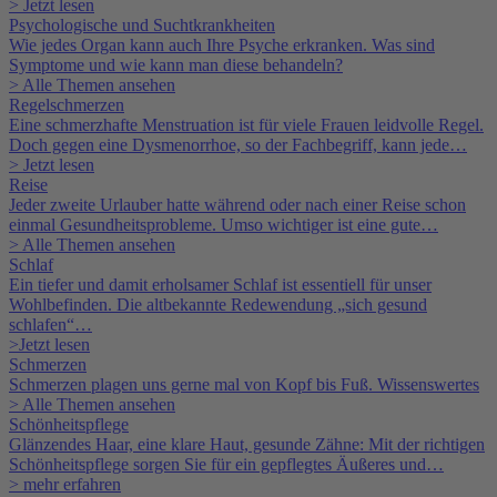
> Jetzt lesen
Psychologische und Suchtkrankheiten
Wie jedes Organ kann auch Ihre Psyche erkranken. Was sind
Symptome und wie kann man diese behandeln?
> Alle Themen ansehen
Regelschmerzen
Eine schmerzhafte Menstruation ist für viele Frauen leidvolle Regel.
Doch gegen eine Dysmenorrhoe, so der Fachbegriff, kann jede…
> Jetzt lesen
Reise
Jeder zweite Urlauber hatte während oder nach einer Reise schon
einmal Gesundheitsprobleme. Umso wichtiger ist eine gute…
> Alle Themen ansehen
Schlaf
Ein tiefer und damit erholsamer Schlaf ist essentiell für unser
Wohlbefinden. Die altbekannte Redewendung „sich gesund
schlafen“…
>Jetzt lesen
Schmerzen
Schmerzen plagen uns gerne mal von Kopf bis Fuß. Wissenswertes
> Alle Themen ansehen
Schönheitspflege
Glänzendes Haar, eine klare Haut, gesunde Zähne: Mit der richtigen
Schönheitspflege sorgen Sie für ein gepflegtes Äußeres und…
> mehr erfahren